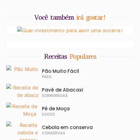
Você também
irá gostar!
Qual o investimento para abrir uma
doceria?
Alimentos que Dão Mais Saciedade:
Como Comer Melhor e Sentir Menos
Fome
Receitas
Populares
Pão Muito Fácil
PÃES
Pavê de Abacaxi
SOBREMESAS
Pé de Moça
DOCES
Cebola em conserva
CONSERVAS