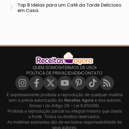
Top 8 Ideias para um Café da Tarde Delicioso
em Casa
QUEM SOMOS
TERMOS DE USO
POLÍTICA DE PRIVACIDADE
CONTATO
É expressamente proibida a reprodução de qualquer matéria
sem a prévia autorização do
Receitas Agora
e dos autores
(Inciso I do Artigo 29 – Lei 9.610/98).
Proibida a reprodução parcial ou integral mesmo que citada
a fonte. Todos os direitos reservados.
As matérias assinadas são de exclusiva responsabilidade de
seus autores.