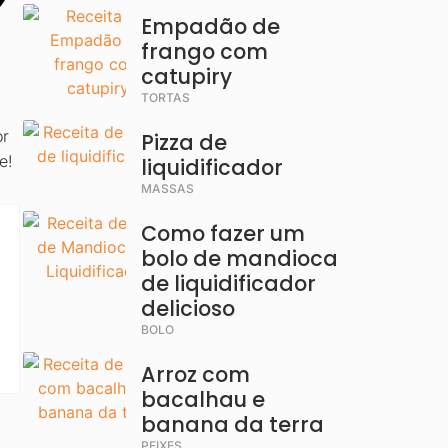
Empadão de
frango com
catupiry
TORTAS
or
Pizza de
e!
liquidificador
MASSAS
Como fazer um
bolo de mandioca
de liquidificador
delicioso
BOLO
Arroz com
bacalhau e
banana da terra
PEIXES