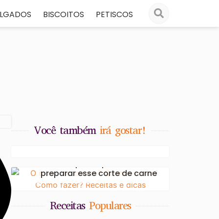
ALGADOS
BISCOITOS
PETISCOS
Você também
irá gostar!
O Poder do Bicarbonato: 10
Usos na Limpeza da Cozinha
O que é ossobuco? Dicas e
receitas para aprender a
preparar esse corte de carne
Receitas
Populares