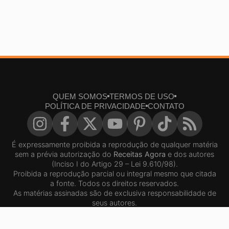
QUEM SOMOS
TERMOS DE USO
POLÍTICA DE PRIVACIDADE
CONTATO
É expressamente proibida a reprodução de qualquer matéria
sem a prévia autorização do
Receitas Agora
e dos autores
(Inciso I do Artigo 29 – Lei 9.610/98).
Proibida a reprodução parcial ou integral mesmo que citada
a fonte. Todos os direitos reservados.
As matérias assinadas são de exclusiva responsabilidade de
seus autores.