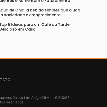
Clientes e Aumentam o Faturamento
Água de Chia: a bebida simples que ajuda
na saciedade e emagrecimento
Top 8 Ideias para um Café da Tarde
Delicioso em Casa
TATO
autores (Inciso I do Artigo 29 – Lei 9.610/98).
itos reservados.
res.