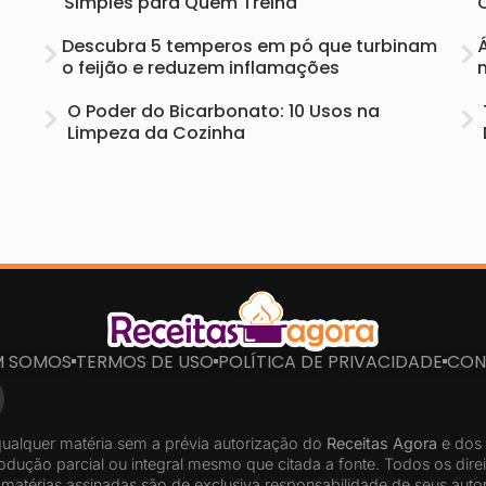
Simples para Quem Treina
Descubra 5 temperos em pó que turbinam
o feijão e reduzem inflamações
O Poder do Bicarbonato: 10 Usos na
Limpeza da Cozinha
M SOMOS
TERMOS DE USO
POLÍTICA DE PRIVACIDADE
CON
ualquer matéria sem a prévia autorização do
Receitas Agora
e dos 
odução parcial ou integral mesmo que citada a fonte. Todos os dire
matérias assinadas são de exclusiva responsabilidade de seus auto