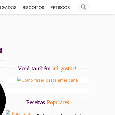
ALGADOS
BISCOITOS
PETISCOS
a
Você também
irá gostar!
Afinal: Como fazer pasta
Receitas Veganas com
americana?
Proteína de Cogumelo
Funcional: sabor, saúde e
inovação
Receitas
Populares