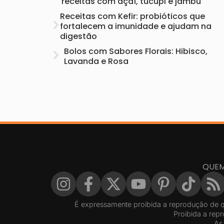
receitas com açaí, tucupi e jambu
Receitas com Kefir: probióticos que
fortalecem a imunidade e ajudam na
digestão
Bolos com Sabores Florais: Hibisco,
Lavanda e Rosa
QUE
É expressamente proibida a reprodução de q
Proibida a repr
As 