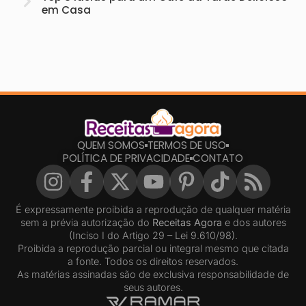
em Casa
QUEM SOMOS
TERMOS DE USO
POLÍTICA DE PRIVACIDADE
CONTATO
É expressamente proibida a reprodução de qualquer matéria
sem a prévia autorização do
Receitas Agora
e dos autores
(Inciso I do Artigo 29 – Lei 9.610/98).
Proibida a reprodução parcial ou integral mesmo que citada
a fonte. Todos os direitos reservados.
As matérias assinadas são de exclusiva responsabilidade de
seus autores.